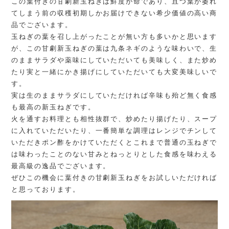
この葉付きの甘劇新玉ねぎは鮮度が命であり、且つ葉が萎れ
てしまう前の収穫初期しかお届けできない希少価値の高い商
品でございます。
玉ねぎの葉を召し上がったことが無い方も多いかと思います
が、この甘劇新玉ねぎの葉は九条ネギのような味わいで、生
のままサラダや薬味にしていただいても美味しく、また炒め
たり実と一緒にかき揚げにしていただいても大変美味しいで
す。
実は生のままサラダにしていただければ辛味も殆ど無く食感
も最高の新玉ねぎです。
火を通すお料理とも相性抜群で、炒めたり揚げたり、スープ
に入れていただいたり、一番簡単な調理はレンジでチンして
いただきポン酢をかけていただくとこれまで普通の玉ねぎで
は味わったことのない甘みとねっとりとした食感を味わえる
最高級の逸品でございます。
ぜひこの機会に葉付きの甘劇新玉ねぎをお試しいただければ
と思っております。