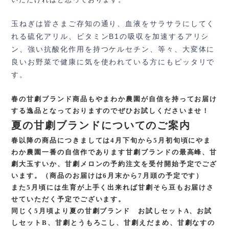
玉ねぎは皆さまご存知の通り、血液をサラサラにしてく
れる硫化アリル、ビタミンB1の吸収を加速するアリシ
ン、強い抗酸化作用を持つケルセチン、等々、大変体に
良いお野菜で健康に気を使われている方にもピッタリで
す。
春の甘劇ブランド商品もやまわか農園が自信を持ってお届け
する逸品となっておりますのでぜひお試しくださいませ！
夏の甘劇ブランドについてのご案内
春以降の商品につきましては4月下旬から5月初旬頃にやま
わか農園一番の自信作であります甘劇ブランドの最高峰、甘
劇大玉すいか、甘劇メロンの予約注文を受付開始予定でござ
います。（商品のお届けは6月末から7月頭の予定です）
また5月頃には生育が上手く出来れば甘劇そら豆もお届けさ
せていただく予定でございます。
同じく5月頃より夏の甘劇ブランド お試しセットA、お試
しセットB、甘劇とうもろこし、甘劇えだまめ、甘劇なすの