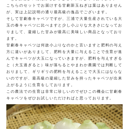
こちらのセットでお届けする甘劇新玉ねぎは葉はありません
が、実は上記説明の通り最高級の逸品でございます。
そして甘劇春キャベツですが、三浦で大量生産されている大
玉の春キャベツに比べますと少し小ぶりな大きさになってお
りまして、凝縮した甘みが最高に美味しい商品となっており
ます。
甘劇春キャベツは何故小ぶりなのかと言いますと肥料の与え
方に違いがありまして、肥料を大量に与えることで生育が進
んでキャベツが大玉になっていきますが、肥料を与えすぎる
と（大玉過ぎると）味が落ちるとやまわか農園では判断して
おりまして、ギリギリの肥料を与えることで大玉にはならな
いのですが、最高級の凝縮した甘みを持ったキャベツが出来
上がるように生育をしております。
この農法での生育は非常に珍しいのでぜひこの機会に甘劇春
キャベツをぜひお試しいただければと思っております。