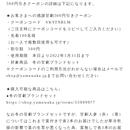
500円引きクーポンの詳細は下記になります。
★お客さまへの感謝甘劇500円引きクーポン
・クーポンコード VKYTNBLM
（ご注文時にクーポンコードをコピペしてご入力ください）
・先着100名様
（お一人で複数回使用も可です）
・割引額 500円
・使用期限 本日より2022年1月31日まで
・対象商品 冬の甘劇ブランドセット
※クーポンコードのご利用方法がわからない場合はメールで
shop@yamawaka.jp
までお問い合わせください
★購入可能な商品はこちら↓
●冬の甘劇ブランドセット
https://shop.yamawaka.jp/items/55999977
なお冬の甘劇ブランドセットですが、甘劇人参（赤）（黄）
についてはこれまで葉付きで各2本のお届けでしたが寒冷乾
燥の影響で葉の生育が悪くなった為、葉無しで各3本のお届