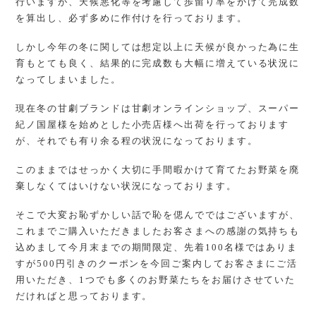
行いますが、天候悪化等を考慮して歩留り率をかけて完成数
を算出し、必ず多めに作付けを行っております。
しかし今年の冬に関しては想定以上に天候が良かった為に生
育もとても良く、結果的に完成数も大幅に増えている状況に
なってしまいました。
現在冬の甘劇ブランドは甘劇オンラインショップ、スーパー
紀ノ国屋様を始めとした小売店様へ出荷を行っております
が、それでも有り余る程の状況になっております。
このままではせっかく大切に手間暇かけて育てたお野菜を廃
棄しなくてはいけない状況になっております。
そこで大変お恥ずかしい話で恥を偲んでではございますが、
これまでご購入いただきましたお客さまへの感謝の気持ちも
込めまして今月末までの期間限定、先着100名様ではありま
すが500円引きのクーポンを今回ご案内してお客さまにご活
用いただき、1つでも多くのお野菜たちをお届けさせていた
だければと思っております。