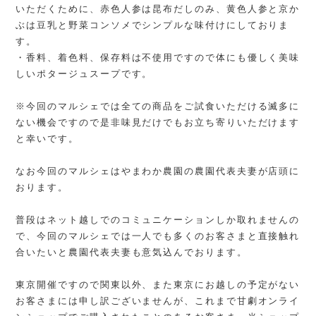
いただくために、赤色人参は昆布だしのみ、黄色人参と京か
ぶは豆乳と野菜コンソメでシンプルな味付けにしておりま
す。
・香料、着色料、保存料は不使用ですので体にも優しく美味
しいポタージュスープです。
※今回のマルシェでは全ての商品をご試食いただける滅多に
ない機会ですので是非味見だけでもお立ち寄りいただけます
と幸いです。
なお今回のマルシェはやまわか農園の農園代表夫妻が店頭に
おります。
普段はネット越しでのコミュニケーションしか取れませんの
で、今回のマルシェでは一人でも多くのお客さまと直接触れ
合いたいと農園代表夫妻も意気込んでおります。
東京開催ですので関東以外、また東京にお越しの予定がない
お客さまには申し訳ございませんが、これまで甘劇オンライ