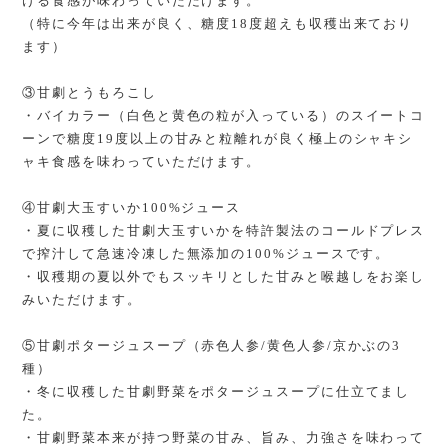
ける食感が味わっていただけます。
（特に今年は出来が良く、糖度18度超えも収穫出来ており
ます）
③甘劇とうもろこし
・バイカラー（白色と黄色の粒が入っている）のスイートコ
ーンで糖度19度以上の甘みと粒離れが良く極上のシャキシ
ャキ食感を味わっていただけます。
④甘劇大玉すいか100%ジュース
・夏に収穫した甘劇大玉すいかを特許製法のコールドプレス
で搾汁して急速冷凍した無添加の100%ジュースです。
・収穫期の夏以外でもスッキリとした甘みと喉越しをお楽し
みいただけます。
⑤甘劇ポタージュスープ（赤色人参/黄色人参/京かぶの3
種）
・冬に収穫した甘劇野菜をポタージュスープに仕立てまし
た。
・甘劇野菜本来が持つ野菜の甘み、旨み、力強さを味わって