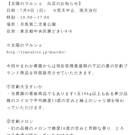
【太陽のマルシェ 出店のお知らせ】
日程：7月9日（日） ※荒天中止、雨天決行
時刻：10:00～17:00
場所：月島第二児童公園
住所：東京都中央区勝どき1-9-8
※太陽のマルシェ
http://timealive.jp/marche/
今回やまわか農園からは現在収穫最盛期の下記の夏の甘劇ブ
ランド商品を対面販売させていただきます。
①甘劇大玉すいか
・当農園の看板商品でもあります1玉10kg以上もある希少品
種のスイカで平均糖度13度の甘みと極上のシャリ感を味わ
っていただけます。
②甘劇メロン
・幻の品種のメロンで糖度16度の甘みと芳醇な香り、とろ